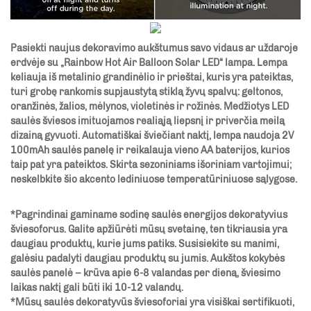
Pasiekti naujus dekoravimo aukštumus savo vidaus ar uždaroje
erdvėje su „Rainbow Hot Air Balloon Solar LED“ lampa. Lempa
keliauja iš metalinio grandinėlio ir prieštai, kuris yra pateiktas,
turi grobę rankomis supjaustytą stiklą žyvų spalvų: geltonos,
oranžinės, žalios, mėlynos, violetinės ir rožinės. Medžiotys LED
saulės šviesos imituojamos realiąją liepsnį ir priverčia meilą
dizainą gyvuoti. Automatiškai šviečiant naktį, lempa naudoja 2V
100mAh saulės panelę ir reikalauja vieno AA baterijos, kurios
taip pat yra pateiktos. Skirta sezoniniams išoriniam vartojimui;
neskelbkite šio akcento lediniuose temperatūriniuose sąlygose.
*Pagrindinai gaminame sodinę saulės energijos dekoratyvius
šviesoforus. Galite apžiūrėti mūsų svetainę, ten tikriausia yra
daugiau produktų, kurie jums patiks. Susisiekite su manimi,
galėsiu padalyti daugiau produktų su jumis. Aukštos kokybės
saulės panelė – krūva apie 6-8 valandas per dieną, šviesimo
laikas naktį gali būti iki 10-12 valandų.
*Mūsų saulės dekoratyvūs šviesoforiai yra visiškai sertifikuoti,