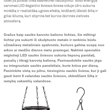
todėl jis puikiai tinka kasmetinei naudojimui. Sodo energija
varomas LED degančio šviesos šviesa viduje ožro sukuria
minkštą ir realistišką ugnies efektą, leidžiantį išleisti šiltą ir
giliai šilumą, kuri stiprina bet kurios išorinės vietovės
atmosferą.
Gražus kaip saulės karvoto baliono lichtas, šie miltingi
lichtai yra sukurti iš skulptuoto metalo ir rankiniu būdu
užmačiavę metaliniais spalvomis, kuriuos galima suspę nuo
arkos ar medžio dienos metu pramogai. Naktimi specialūs
miglotieji LED saulės šviesos sukuria liepsnų pavidalį,
panašų į tikrąjį karvotą balioną. Pasinaudokite saulės jėga
su integruotais saulės paneleliais, kurie krūva per dieną.
Pasirinkite vietą su pilnu, tiesioginiu saulės šviesa, kur ji gali
gauti bent 8 valandas saulės šviesos, skleidžiant šiltą ir
ramybę vakarėlių valandose.