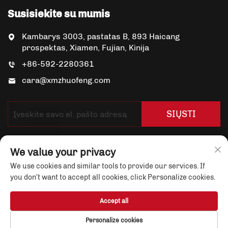
Susisiekite su mumis
Kambarys 3003, pastatas B, 893 Haicang
prospektas, Xiamen, Fujian, Kinija
+86-592-2280361
cara@xmzhuofeng.com
SIŲSTI
We value your privacy
We use cookies and similar tools to provide our services. If
you don't want to accept all cookies, click Personalize cookies.
Copyright © Xiamen Yuandian Trade Co., Ltd. Visos
Accept all
teisės saugomos
Privatumo politika
Personalize cookies
Apie mus
Naujienos
Susisiekite su mumis
Žurnalas