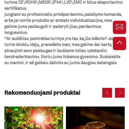
turime CE\ROHS\MSDS\IP44\LVD\EMC ir kitus eksportavimo
sertifikatus,
jungiami su profesionaliu priešpardavimų palaikymo komanda,
arba jei norite produkto ar ambalo individualizacijos, mes
galime jums paslaugoti ir padaryti jūsų pardavimus
lengvesnius.
*Ar aukščiau paminėtas turinys yra tas, ką jūs ieškote? Jei
turite kitokių idėjų, praneškite man, mes galime dar kartą
atnaujinti savo paslaugas ir laukiame toliau vykstančio
bendradarbiavimo. Noriu jums linksmos gyvenimo. Susisiekite
su manimi, ir aš galėsiu dalintis su jumis daugiau katalogais.
Rekomenduojami produktai