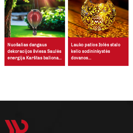
Nuošalias dangaus
Lauko patios žolės stalo
dekoracijos šviesa Saulės
kelio sodininkystės
energija Karštas balionas
dovanos
Keliaujanti lempelė
vandensnepenkančios悬挂
sodinės šviesos
dekoratyviniai metaliniai
išoriniai saulės lankytai