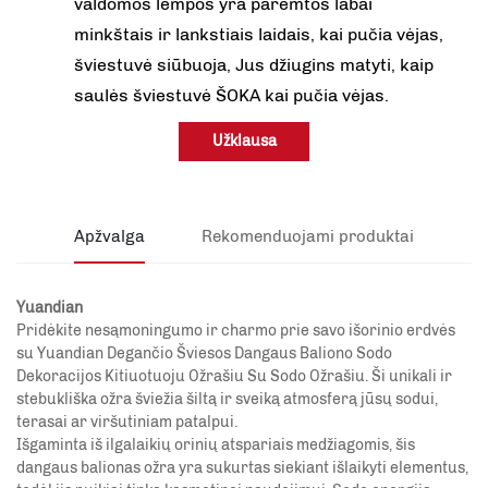
valdomos lempos yra paremtos labai
minkštais ir lankstiais laidais, kai pučia vėjas,
šviestuvė siūbuoja, Jus džiugins matyti, kaip
saulės šviestuvė ŠOKA kai pučia vėjas.
Užklausa
Apžvalga
Rekomenduojami produktai
Yuandian
Pridėkite nesąmoningumo ir charmo prie savo išorinio erdvės
su Yuandian Degančio Šviesos Dangaus Baliono Sodo
Dekoracijos Kitiuotuoju Ožrašiu Su Sodo Ožrašiu. Ši unikali ir
stebukliška ožra šviežia šiltą ir sveiką atmosferą jūsų sodui,
terasai ar viršutiniam patalpui.
Išgaminta iš ilgalaikių orinių atspariais medžiagomis, šis
dangaus balionas ožra yra sukurtas siekiant išlaikyti elementus,