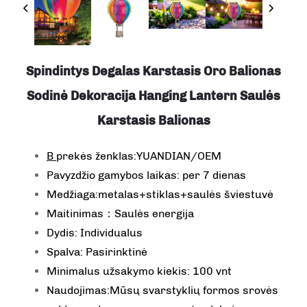
Spindintys Degalas Karstasis Oro Balionas
Sodinė Dekoracija Hanging Lantern Saulės
Karstasis Balionas
B
prekės ženklas:YUANDIAN/OEM
Pavyzdžio gamybos laikas: per 7 dienas
Medžiaga:metalas+stiklas+saulės šviestuvė
Maitinimas：Saulės energija
Dydis: Individualus
Spalva: Pasirinktinė
Minimalus užsakymo kiekis: 100 vnt
Naudojimas:Mūsų svarstyklių formos srovės